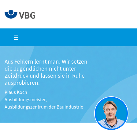
Aus Fehlern lernt man. Wir setzen
die Jugendlichen nicht unter
Zeitdruck und lassen sie in Ruhe
ausprobieren.
Klaus Koch
Ausbildungsmeister,
Ausbildungszentrum der Bauindustrie